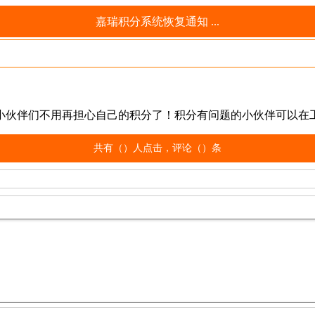
嘉瑞积分系统恢复通知 ...
小伙伴们不用再担心自己的积分了！积分有问题的小伙伴可以在
共有（
）人点击，评论（
）条