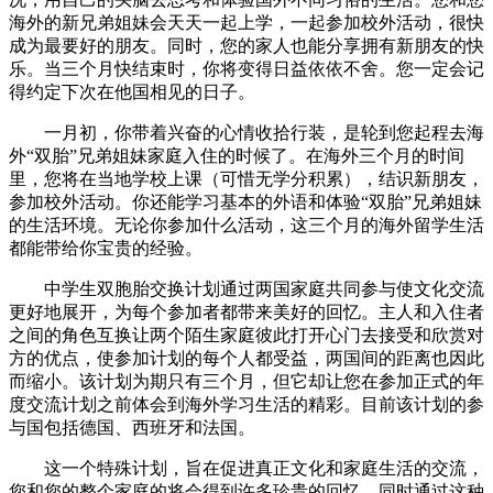
海外的新兄弟姐妹会天天一起上学，一起参加校外活动，很快
成为最要好的朋友。同时，您的家人也能分享拥有新朋友的快
乐。当三个月快结束时，你将变得日益依依不舍。您一定会记
得约定下次在他国相见的日子。
一月初，你带着兴奋的心情收拾行装，是轮到您起程去海
外“双胎”兄弟姐妹家庭入住的时候了。在海外三个月的时间
里，您将在当地学校上课（可惜无学分积累），结识新朋友，
参加校外活动。你还能学习基本的外语和体验“双胎”兄弟姐妹
的生活环境。无论你参加什么活动，这三个月的海外留学生活
都能带给你宝贵的经验。
中学生双胞胎交换计划通过两国家庭共同参与使文化交流
更好地展开，为每个参加者都带来美好的回忆。主人和入住者
之间的角色互换让两个陌生家庭彼此打开心门去接受和欣赏对
方的优点，使参加计划的每个人都受益，两国间的距离也因此
而缩小。该计划为期只有三个月，但它却让您在参加正式的年
度交流计划之前体会到海外学习生活的精彩。目前该计划的参
与国包括德国、西班牙和法国。
这一个特殊计划，旨在促进真正文化和家庭生活的交流，
您和您的整个家庭的将会得到许多珍贵的回忆，同时通过这种