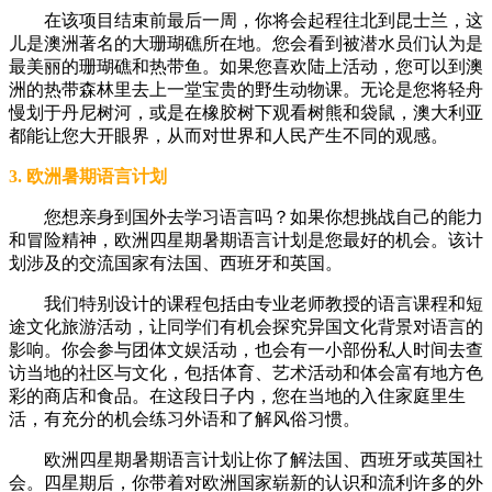
在该项目结束前最后一周，你将会起程往北到昆士兰，这
儿是澳洲著名的大珊瑚礁所在地。您会看到被潜水员们认为是
最美丽的珊瑚礁和热带鱼。如果您喜欢陆上活动，您可以到澳
洲的热带森林里去上一堂宝贵的野生动物课。无论是您将轻舟
慢划于丹尼树河，或是在橡胶树下观看树熊和袋鼠，澳大利亚
都能让您大开眼界，从而对世界和人民产生不同的观感。
3. 欧洲暑期语言计划
您想亲身到国外去学习语言吗？如果你想挑战自己的能力
和冒险精神，欧洲四星期暑期语言计划是您最好的机会。该计
划涉及的交流国家有法国、西班牙和英国。
我们特别设计的课程包括由专业老师教授的语言课程和短
途文化旅游活动，让同学们有机会探究异国文化背景对语言的
影响。你会参与团体文娱活动，也会有一小部份私人时间去查
访当地的社区与文化，包括体育、艺术活动和体会富有地方色
彩的商店和食品。在这段日子内，您在当地的入住家庭里生
活，有充分的机会练习外语和了解风俗习惯。
欧洲四星期暑期语言计划让你了解法国、西班牙或英国社
会。四星期后，你带着对欧洲国家崭新的认识和流利许多的外