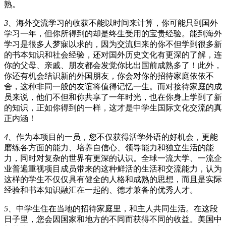
熟。
3
、
海外交流学习的收获不能以时间来计算，你可能只到国外
学习一年，但你所得到的却是终生受用的宝贵经验。能到海外
学习是很多人梦寐以求的，因为交流归来的你不但学到很多新
的书本知识和社会经验，还对国外历史文化有更深的了解，连
你的父母、亲戚、朋友都会发觉你比出国前成熟多了！此外，
你还有机会结识新的外国朋友，你会对你的招待家庭依依不
舍，这种非同一般的友谊将值得记忆一生。而对接待家庭的成
员来说，他们不但和你共享了一年时光，也在你身上学到了新
的知识，正如你得到的一样，这才是中学生国际文化交流的真
正内涵！
4
、
作为本项目的一员，您不仅获得活学外语的好机会，更能
磨练各方面的能力、培养自信心、领导能力和独立生活的能
力，同时对复杂的世界有更深的认识。全球一流大学、一流企
业普遍重视项目成员带来的这种鲜活的生活和交流能力，认为
这样的学生不仅仅具有健全的人格和成熟的思想，而且是实际
经验和书本知识融汇在一起的、德才兼备的优秀人才。
5
、
中学生住在当地的招待家庭里，和主人共同生活。在这段
日子里，您会因国家和地方的不同而获得不同的收益。美国中