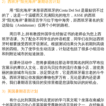
2）西班牙“阳光海岸”暑期语言计划
用 “阳光海岸”来形容西班牙的Costa Del Sol 是最贴切不过
的了，这是一个温暖而又充满阳光的地方，ASSE 的西班
牙“阳光海岸”暑期语言学习位于地中海旁，距西班牙著名的安
达陆仙（Andalusian）仅两个小时的路程。
周日早上,持有教授外国学生经验证书的老师会为您上西
班牙语课。为了配合不同学生的外语程度，同学们在到达西班
牙时都要接受西班牙语测试。根据测试结果分为从初期到高级
班的四组。为了使学生生动活泼，计划还包括了很多小组活动
和到附近城市的短途旅游。
在课外活动中，您将参观格拉那达举世闻名的阿尔罕布拉
宫展示的摩尔人文化，造访马贝拉市的流行衣服小店，游览美
丽的旅游城市马拉加，涉足荣达市，它是西班牙最古老的斗牛
场。西班牙能让你发掘的事物包罗万有，无论是课内还是课
外。我们暑期语言项目的安排里都是您汲取知识的好机会。
3）英国暑期语言计划
有什么比到英国乡间去更好的学习英文呢？坐落在南威尔
士的英语学习中心是英国最受尊敬的语言学校之一。在经验丰