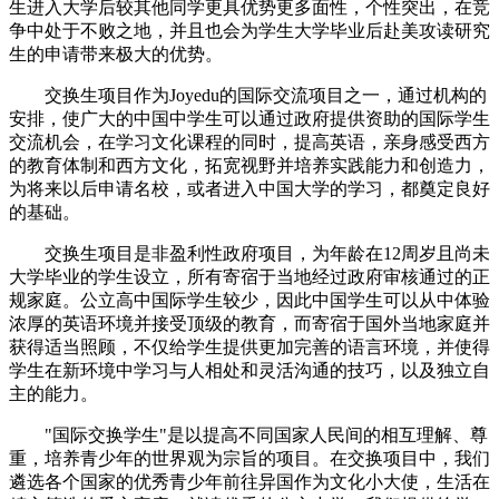
生进入大学后较其他同学更具优势更多面性，个性突出，在竞
争中处于不败之地，并且也会为学生大学毕业后赴美攻读研究
生的申请带来极大的优势。
交换生项目作为Joyedu的国际交流项目之一，通过机构的
安排，使广大的中国中学生可以通过政府提供资助的国际学生
交流机会，在学习文化课程的同时，提高英语，亲身感受西方
的教育体制和西方文化，拓宽视野并培养实践能力和创造力，
为将来以后申请名校，或者进入中国大学的学习，都奠定良好
的基础。
交换生项目是非盈利性政府项目，为年龄在12周岁且尚未
大学毕业的学生设立，所有寄宿于当地经过政府审核通过的正
规家庭。公立高中国际学生较少，因此中国学生可以从中体验
浓厚的英语环境并接受顶级的教育，而寄宿于国外当地家庭并
获得适当照顾，不仅给学生提供更加完善的语言环境，并使得
学生在新环境中学习与人相处和灵活沟通的技巧，以及独立自
主的能力。
"国际交换学生"是以提高不同国家人民间的相互理解、尊
重，培养青少年的世界观为宗旨的项目。在交换项目中，我们
遴选各个国家的优秀青少年前往异国作为文化小大使，生活在