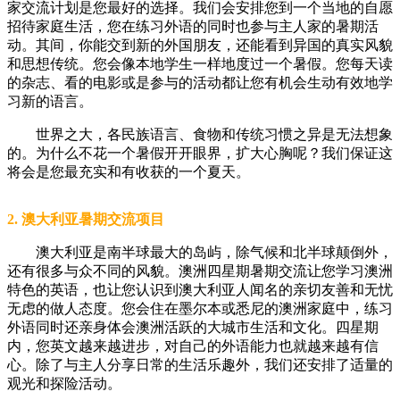
家交流计划是您最好的选择。我们会安排您到一个当地的自愿
招待家庭生活，您在练习外语的同时也参与主人家的暑期活
动。其间，你能交到新的外国朋友，还能看到异国的真实风貌
和思想传统。您会像本地学生一样地度过一个暑假。您每天读
的杂志、看的电影或是参与的活动都让您有机会生动有效地学
习新的语言。
世界之大，各民族语言、食物和传统习惯之异是无法想象
的。为什么不花一个暑假开开眼界，扩大心胸呢？我们保证这
将会是您最充实和有收获的一个夏天。
2. 澳大利亚暑期交流项目
澳大利亚是南半球最大的岛屿，除气候和北半球颠倒外，
还有很多与众不同的风貌。澳洲四星期暑期交流让您学习澳洲
特色的英语，也让您认识到澳大利亚人闻名的亲切友善和无忧
无虑的做人态度。您会住在墨尔本或悉尼的澳洲家庭中，练习
外语同时还亲身体会澳洲活跃的大城市生活和文化。四星期
内，您英文越来越进步，对自己的外语能力也就越来越有信
心。除了与主人分享日常的生活乐趣外，我们还安排了适量的
观光和探险活动。