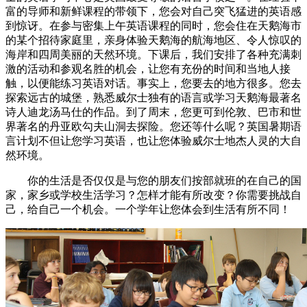
富的导师和新鲜课程的带领下，您会对自己突飞猛进的英语感
到惊讶。在参与密集上午英语课程的同时，您会住在天鹅海市
的某个招待家庭里，亲身体验天鹅海的航海地区、令人惊叹的
海岸和四周美丽的天然环境。下课后，我们安排了各种充满刺
激的活动和参观名胜的机会，让您有充份的时间和当地人接
触，以便能练习英语对话。事实上，您要去的地方很多。您去
探索远古的城堡，熟悉威尔士独有的语言或学习天鹅海最著名
诗人迪龙汤马仕的作品。到了周末，您更可到伦敦、巴市和世
界著名的丹亚欧勾夫山洞去探险。您还等什么呢？英国暑期语
言计划不但让您学习英语，也让您体验威尔士地杰人灵的大自
然环境。
你的生活是否仅仅是与您的朋友们按部就班的在自己的国
家，家乡或学校生活学习？怎样才能有所改变？你需要挑战自
己，给自己一个机会。一个学年让您体会到生活有所不同！