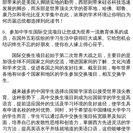
部带来的是美国人脚踏实地的勤劳，西部则带来硅谷科技迅速
发展的脚步，而东部是世界顶尖大学的荟萃地，哈佛、耶鲁、
康乃尔和哥伦比亚大学集中在此，浓厚的学术环境让你明白为
何历届总统都选择到此读书！
6
、
参加中学生国际交流项目让您成为世界一流教育体系的成
员，在国外五彩缤纷的学习生活中获得巨大成果。它给您机会
结识终生不忘的好朋友，使你在人缘上得心应手。
国际交换生项目起始于第二次世界大战之后，主要目的是
加强全球不同国家之间的交流，增进国家间的了解、文化沟通
和学术交流，促进各国之间的友好往来。截至目前，每年世界
各地有60多个国家和地区的学生参加交换项目，相互交换学
生。
越来越多的中国学生选择出国留学深造以接受世界顶尖教
育。这种形势下，高中交换生项目则成为出国留学的学生提高
语言，提前适应国外的生活及学习环境的良好途径，使学生具
有申请名校的绝对优势。同时，对于希望在中国继续大学学习
的学生而言，学生可以通过高中交换生项目拓宽眼界及知识
面，培养自己的发散性思维和创造力，掌握西方先进灵活的学
习方法，提高英语水平并练就地道的美语口语，这些能够使学